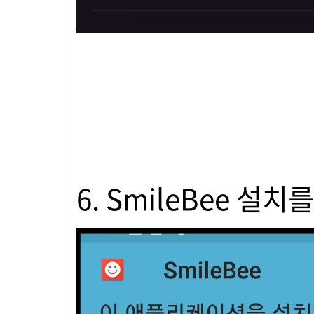
6. SmileBee 설