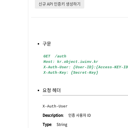
구문
GET /auth
Host: kr.object.iwinv.kr
X-Auth-User: {User-ID}:{Access-KEY-ID
X-Auth-Key: {Secret-Key}
요청 헤더
X-Auth-User
Description
: 인증 사용자 ID
Type
: String