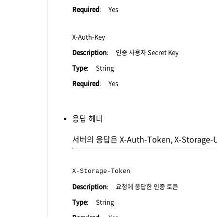
Required
: Yes
X-Auth-Key
Description
: 인증 사용자 Secret Key
Type
: String
Required
: Yes
응답 헤더
서버의 응답은 X-Auth-Token, X-Storag
X-Storage-Token
Description
: 요청에 응답한 인증 토큰
Type
: String