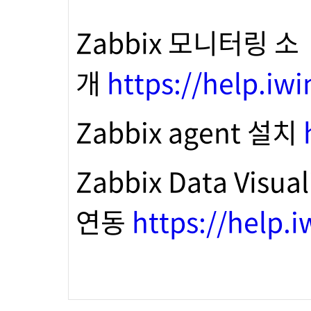
Zabbix 모니터링 소
개
https://help.iw
Zabbix agent 설치
Zabbix Data Vis
연동
https://help.