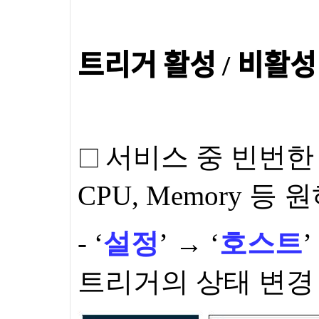
트리거 활성
비활성
/
□
서비스 중 빈번한 
CPU, Memory
등 원
- ‘
설정
’ → ‘
호스트
’
트리거의 상태 변