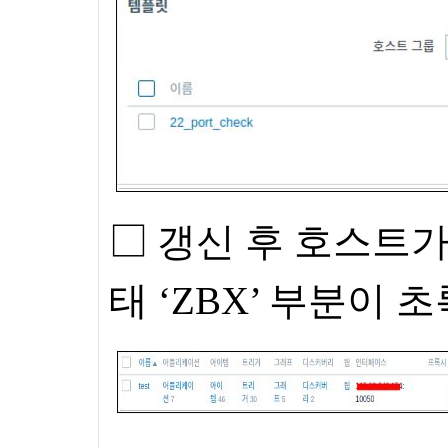
□
갱신 후 호스트가
태 ‘
ZBX’
부분이 초